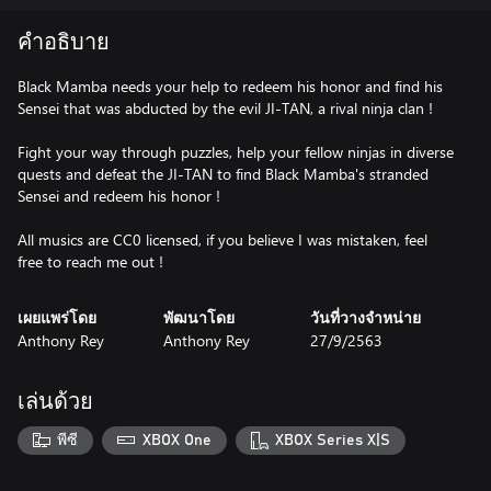
คำอธิบาย
Black Mamba needs your help to redeem his honor and find his
Sensei that was abducted by the evil JI-TAN, a rival ninja clan !
Fight your way through puzzles, help your fellow ninjas in diverse
quests and defeat the JI-TAN to find Black Mamba's stranded
Sensei and redeem his honor !
All musics are CC0 licensed, if you believe I was mistaken, feel
free to reach me out !
เผยแพร่โดย
พัฒนาโดย
วันที่วางจำหน่าย
Anthony Rey
Anthony Rey
27/9/2563
เล่นด้วย
พีซี
XBOX One
XBOX Series X|S