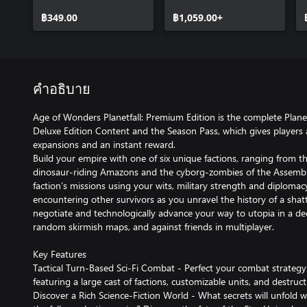
Edition Content
฿349.00
฿1,059.00+
คำอธิบาย
Age of Wonders Planetfall: Premium Edition is the complete Planet
Deluxe Edition Content and the Season Pass, which gives players
expansions and an instant reward.
Build your empire with one of six unique factions, ranging from t
dinosaur-riding Amazons and the cyborg-zombies of the Assembl
faction’s missions using your wits, military strength and diplomac
encountering other survivors as you unravel the history of a shatter
negotiate and technologically advance your way to utopia in a de
random skirmish maps, and against friends in multiplayer.
Key Features
Tactical Turn-Based Sci-Fi Combat - Perfect your combat strategy
featuring a large cast of factions, customizable units, and destruc
Discover a Rich Science-Fiction World - What secrets will unfold 