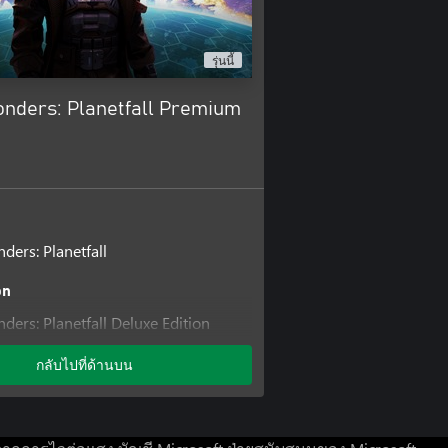
รุ่นนี้
onders: Planetfall Premium
ders: Planetfall
on
ders: Planetfall Deluxe Edition
กลับไปที่ด้านบน
ders: Planetfall Season Pass