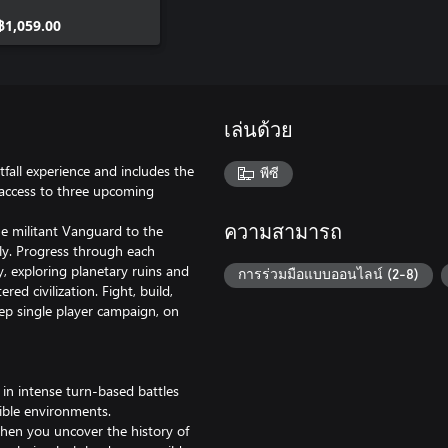
Pass
฿1,059.00
เล่นด้วย
fall experience and includes the
พีซี
 access to three upcoming
he militant Vanguard to the
ความสามารถ
y. Progress through each
y, exploring planetary ruins and
การร่วมมือแบบออนไลน์ (2-8)
ed civilization. Fight, build,
ep single player campaign, on
 in intense turn-based battles
tible environments.
when you uncover the history of