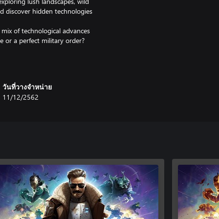
exploring lush landscapes, wild
nd discover hidden technologies
a mix of technological advances
 or a perfect military order?
quest, diplomacy or doomsday
ign alongside random map
 skirmish mode, and play
วันที่วางจำหน่าย
11/12/2562