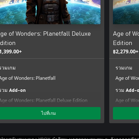
ge of Wonders: Planetfall Deluxe
Age of W
dition
Edition
1,399.00+
฿2,279.00+
รวมเกม
รวมเกม
Age of Wonders: Planetfall
Age of Won
รวม Add-on
รวม Add-
Age of Wonders: Planetfall Deluxe Edition
Age of Won
Content
Content
ไปที่เกม
Age of Won