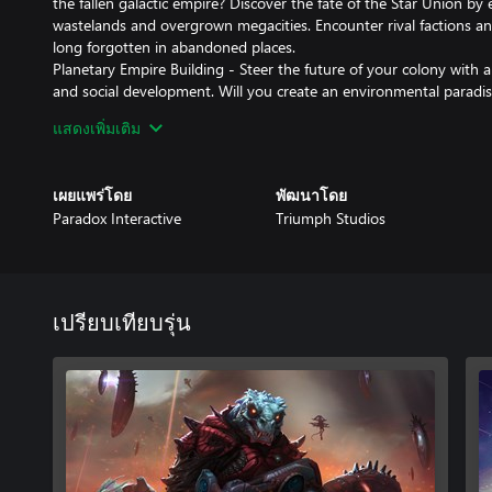
the fallen galactic empire? Discover the fate of the Star Union by 
wastelands and overgrown megacities. Encounter rival factions a
long forgotten in abandoned places.
Planetary Empire Building - Steer the future of your colony with 
and social development. Will you create an environmental paradise
Multiple Paths to Victory - Achieve your end goals through con
แสดงเพิ่มเติม
technologies.
A Multitude of Game Modes - A deep single-player story campa
generation makes for endless replayability. Try new play styles in
เผยแพร่โดย
พัฒนาโดย
multiplayer your way - online, hotseat, and asynchronous!
Paradox Interactive
Triumph Studios
เปรียบเทียบรุ่น