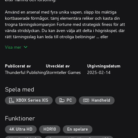
Använd en arsenal med fyra unika vapen, släpp lös mäktiga
kortbaserade förmågor, tämj elementära reliker och kasta din
trogna tärningskompanjon Fortune med strategisk finess för att
vända stridslyckan. Du kan även välja att delta i högriskspel, där
rätt tärningsslag kan leda till otroliga belöningar ... eller
förödande konsekvenser.
Visa mer
Inte ens döden är slutgiltig – du kan återvända till Sanctuary och
förbereda dig inför nästa omgång genom att låsa upp nya vapen,
Publicerat av
Utvecklat av
Utgivningsdatum
köpa mäktiga uppgraderingar och ta dig an uppdrag från dina
Thunderful Publishing
Stormteller Games
2025-02-14
allierade.
EN MÖRK FANTASI VÄCKS TILL LIV
Spela med
Utforska fyra dynamiska biom, vart och ett fullt av faror,
hemligheter och oförutsägbara utmaningar. Låt dig uppslukas av
XBOX Series X|S
PC
Handheld
en oförglömlig gotisk värld med livfulla landskap och ett
förtrollande atmosfäriskt soundtrack.
Funktioner
Med alternativa slut att upptäcka och många egensinniga
karaktärer, alla med röster, bjuder Eternal Die dig tillbaka för ett
4K Ultra HD
HDR10
En spelare
nytt oförglömligt kapitel i Randoms värld.