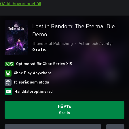
Gå till huvudinnehåll
Lost in Random: The Eternal Die
Demo
Thunderful Publishing
•
Action och äventyr
Gratis
Optimerad för Xbox Series X|S
Xbox Play Anywhere
15 språk som stöds
Handdatoroptimerad
HÄMTA
Gratis