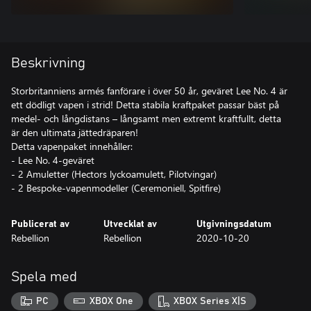
Beskrivning
Storbritanniens armés fanförare i över 50 år, geväret Lee No. 4 är
ett dödligt vapen i strid! Detta stabila kraftpaket passar bäst på
medel- och långdistans – långsamt men extremt kraftfullt, detta
är den ultimata jättedräparen!
Detta vapenpaket innehåller:
- Lee No. 4-geväret
- 2 Amuletter (Hectors lyckoamulett, Pilotvingar)
- 2 Bespoke-vapenmodeller (Ceremoniell, Spitfire)
Publicerat av
Utvecklat av
Utgivningsdatum
Rebellion
Rebellion
2020-10-20
Spela med
PC
XBOX One
XBOX Series X|S