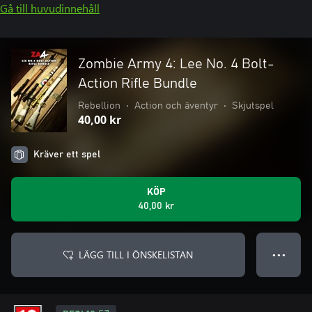
Gå till huvudinnehåll
Zombie Army 4: Lee No. 4 Bolt-
Action Rifle Bundle
Rebellion
•
Action och äventyr
•
Skjutspel
40,00 kr
Kräver ett spel
KÖP
40,00 kr
LÄGG TILL I ÖNSKELISTAN
● ● ●