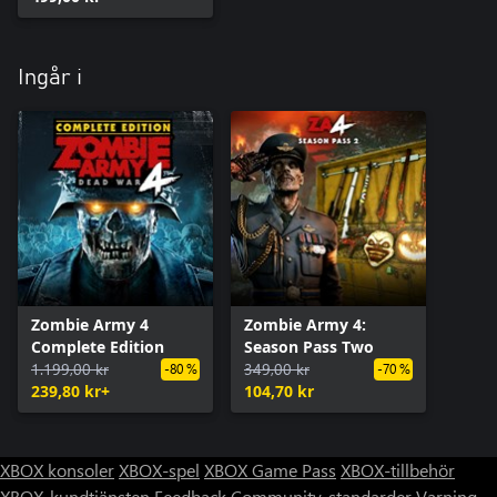
Ingår i
Zombie Army 4
Zombie Army 4:
Complete Edition
Season Pass Two
1.199,00 kr
349,00 kr
-80 %
-70 %
239,80 kr+
104,70 kr
XBOX konsoler
XBOX-spel
XBOX Game Pass
XBOX-tillbehör
XBOX-kundtjänsten
Feedback
Community-standarder
Varning