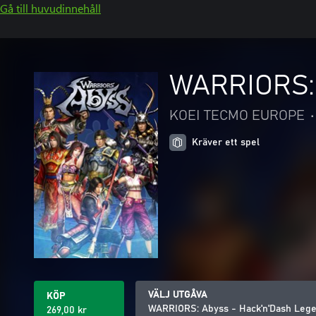
Gå till huvudinnehåll
WARRIORS: 
KOEI TECMO EUROPE
•
Kräver ett spel
VÄLJ UTGÅVA
KÖP
WARRIORS: Abyss - Hack'n'Dash Leg
269,00 kr