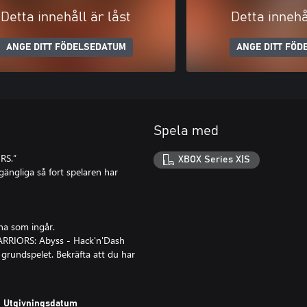
Detta innehåll är låst
Detta innehå
ANGE DITT FÖDELSEDATUM
ANGE DITT FÖD
Spela med
RS.”
XBOX Series X|S
gängliga så fort spelaren har
na som ingår.
ARRIORS: Abyss - Hack'n'Dash
 grundspelet. Bekräfta att du har
Utgivningsdatum