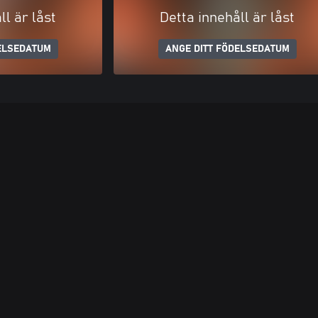
ll är låst
Detta innehåll är låst
ELSEDATUM
ANGE DITT FÖDELSEDATUM