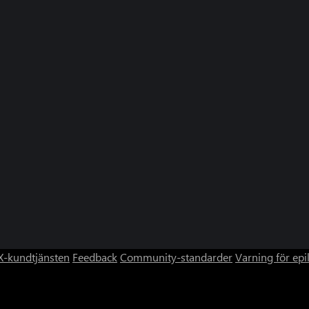
-kundtjänsten
Feedback
Community-standarder
Varning för epi