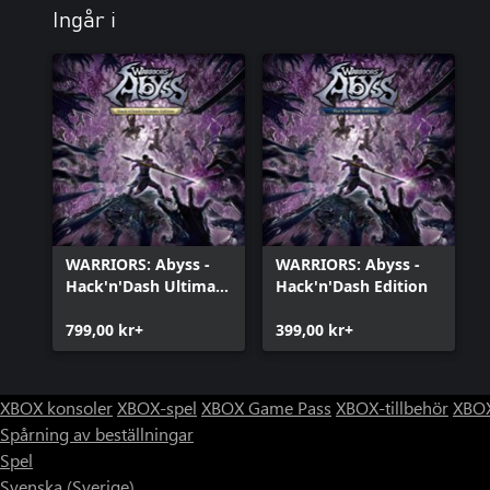
Ingår i
WARRIORS: Abyss -
WARRIORS: Abyss -
Hack'n'Dash Ultimate
Hack'n'Dash Edition
Edition
799,00 kr+
399,00 kr+
XBOX konsoler
XBOX-spel
XBOX Game Pass
XBOX-tillbehör
XBOX
Spårning av beställningar
Spel
Svenska (Sverige)