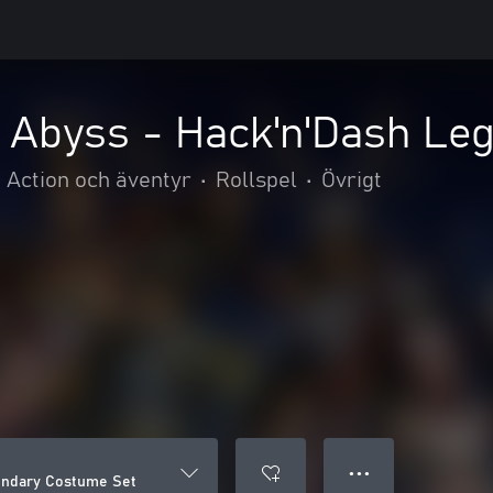
Abyss - Hack'n'Dash Le
Action och äventyr
•
Rollspel
•
Övrigt
● ● ●
endary Costume Set