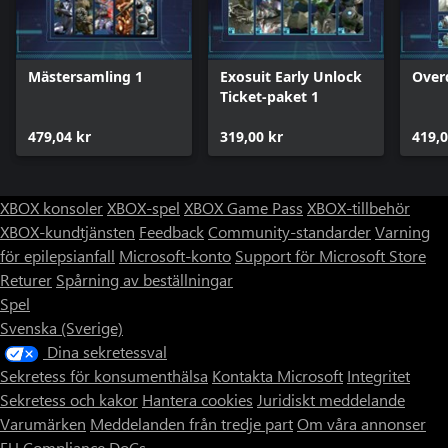
Mästersamling 1
Exosuit Early Unlock
Overd
Ticket-paket 1
479,04 kr
319,00 kr
419,0
XBOX konsoler
XBOX-spel
XBOX Game Pass
XBOX-tillbehör
XBOX-kundtjänsten
Feedback
Community-standarder
Varning
för epilepsianfall
Microsoft-konto
Support för Microsoft Store
Returer
Spårning av beställningar
Spel
Svenska (Sverige)
Dina sekretessval
Sekretess för konsumenthälsa
Kontakta Microsoft
Integritet
Sekretess och kakor
Hantera cookies
Juridiskt meddelande
Varumärken
Meddelanden från tredje part
Om våra annonser
EU Compliance DoCs