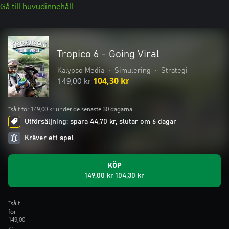
Gå till huvudinnehåll
Tropico 6 - Going Viral
Kalypso Media
•
Simulering
•
Strategi
149,00 kr
104,30 kr
*sålt för 149,00 kr under de senaste 30 dagarna
Utförsäljning: spara 44,70 kr, slutar om 6 dagar
Kräver ett spel
KÖP
149,00 kr
104,30 kr
*sålt
för
149,00
kr