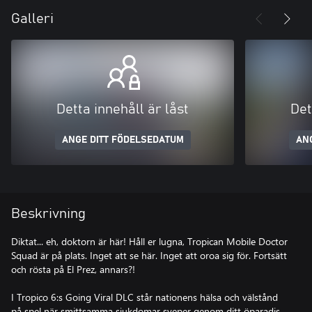
Galleri
Detta innehåll är låst
Det
ANGE DITT FÖDELSEDATUM
AN
Beskrivning
Diktat... eh, doktorn är här! Håll er lugna, Tropican Mobile Doctor
Squad är på plats. Inget att se här. Inget att oroa sig för. Fortsätt
och rösta på El Prez, annars?!
I Tropico 6:s Going Viral DLC står nationens hälsa och välstånd
på spel när smittsamma sjukdomar sveper genom ditt öparadis.