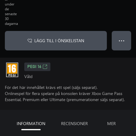
under
de
senaste
30
dagarna
LÄGG TILL I ÖNSKELISTAN
● ● ●
PEGI 16
Våld
För det här innehållet krävs ett spel (säljs separat).
Onlinespel för flera spelare på konsolen kräver Xbox Game Pass
Essential, Premium eller Ultimate (prenumerationer säljs separat).
INFORMATION
RECENSIONER
MER