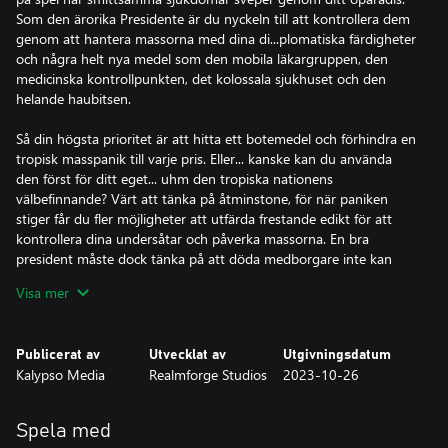
Som den ärorika Presidente är du nyckeln till att kontrollera dem
genom att hantera massorna med dina di...plomatiska färdigheter
och några helt nya medel som den mobila läkargruppen, den
medicinska kontrollpunkten, det kolossala sjukhuset och den
helande haubitsen.
Så din högsta prioritet är att hitta ett botemedel och förhindra en
tropisk masspanik till varje pris. Eller... kanske kan du använda
den först för ditt eget... uhm den tropiska nationens
välbefinnande? Värt att tänka på åtminstone, för när paniken
stiger får du fler möjligheter att utfärda frestande edikt för att
kontrollera dina undersåtar och påverka massorna. En bra
president måste dock tänka på att döda medborgare inte kan
rösta på dig!
Visa mer
• Hitta botemedlet med Tropico 6 - Going Viral: 4 olika
sjukdomar drabbar Tropico och stör det dagliga livet; vissa kan
Publicerat av
Utvecklat av
Utgivningsdatum
på allvar skada dina medborgare, andra kan vara en mild hosta
Kalypso Media
Realmforge Studios
2023-10-26
*host*.
• Dra i trådarna och behåll kontrollen i en kampanj med 4
Spela med
uppdrag eller bekämpa sjukdomarna på en ny flerspelarkarta.