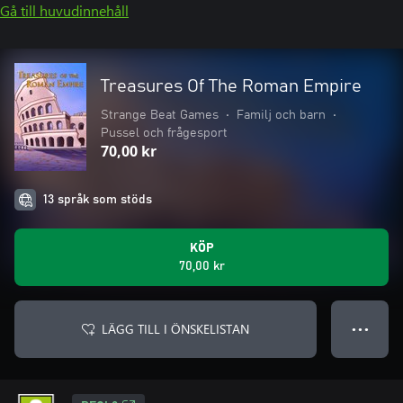
Gå till huvudinnehåll
Treasures Of The Roman Empire
Strange Beat Games
•
Familj och barn
•
Pussel och frågesport
70,00 kr
13 språk som stöds
KÖP
70,00 kr
LÄGG TILL I ÖNSKELISTAN
● ● ●