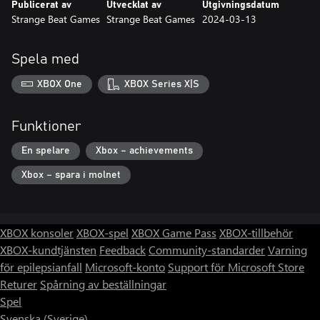
Publicerat av
Utvecklat av
Utgivningsdatum
Strange Beat Games
Strange Beat Games
2024-03-13
Spela med
XBOX One
XBOX Series X|S
Funktioner
En spelare
Xbox – achievements
Xbox – spara i molnet
XBOX konsoler
XBOX-spel
XBOX Game Pass
XBOX-tillbehör
XBOX-kundtjänsten
Feedback
Community-standarder
Varning
för epilepsianfall
Microsoft-konto
Support för Microsoft Store
Returer
Spårning av beställningar
Spel
Svenska (Sverige)