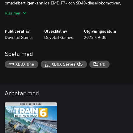
omedelbart igenkännliga EMD F7- och SD40-diesellokomotiven,
klädda i den livliga och koldammbelagda Clinchfield Railroad-
Visa mer
Publicerat av
Utvecklat av
Utgivningsdatum
Dovetail Games
Dovetail Games
2025-09-30
Spela med
XBOX One
XBOX Series X|S
PC
Arbetar med