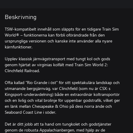
Beskrivning
TSW-kompatibelt innehåll som släppts för en tidigare Train Sim
World® – funktionerna kan förbli oförändrade från den
ursprungliga versionen och kanske inte använder alla nyare
kärnfunktioner.
Upplev klassisk järnvägstransport med tungt kol och gods
genom hjärtat av virginias kolfält med Train Sim World 2:
Clinchfield Railroad.
Ofta kallad "Rio Grande i öst" för sitt spektakulära landskap och
utmanande bergsjärnväg, var Clinchfield (som nu är CSX: s
Kingsport-underavdelning) både en extraordinär koltransportör
och en livlig och vital brolinje för uppenbar godstrafik, vilket ger
en länk mellan Chesapeake & Ohio på dess norra ände och
Seaboard Coast Line i söder.
Det är ditt jobb att ta hand om tungkolet och godstjänster
genom de robusta Appalachianbergen, med hjälp av de