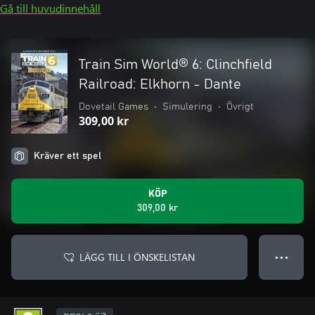
Gå till huvudinnehåll
Train Sim World® 6: Clinchfield
Railroad: Elkhorn - Dante
Dovetail Games
•
Simulering
•
Övrigt
309,00 kr
Kräver ett spel
KÖP
309,00 kr
LÄGG TILL I ÖNSKELISTAN
● ● ●