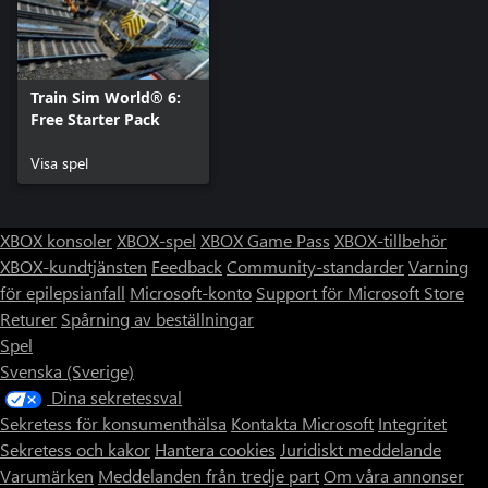
Train Sim World® 6:
Free Starter Pack
Visa spel
XBOX konsoler
XBOX-spel
XBOX Game Pass
XBOX-tillbehör
XBOX-kundtjänsten
Feedback
Community-standarder
Varning
för epilepsianfall
Microsoft-konto
Support för Microsoft Store
Returer
Spårning av beställningar
Spel
Svenska (Sverige)
Dina sekretessval
Sekretess för konsumenthälsa
Kontakta Microsoft
Integritet
Sekretess och kakor
Hantera cookies
Juridiskt meddelande
Varumärken
Meddelanden från tredje part
Om våra annonser