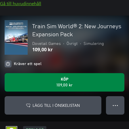
Gå till huvudinnehåll
Train Sim World® 2: New Journeys
Expansion Pack
Dovetail Games
•
Övrigt
•
Simulering
109,00 kr
Kräver ett spel
KÖP
109,00 kr
LÄGG TILL I ÖNSKELISTAN
● ● ●