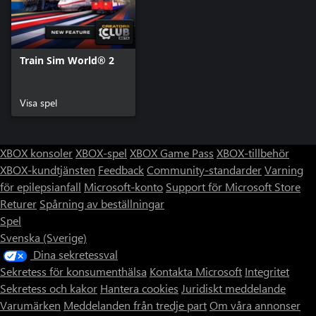
Train Sim World® 2
Visa spel
XBOX konsoler
XBOX-spel
XBOX Game Pass
XBOX-tillbehör
XBOX-kundtjänsten
Feedback
Community-standarder
Varning
för epilepsianfall
Microsoft-konto
Support för Microsoft Store
Returer
Spårning av beställningar
Spel
Svenska (Sverige)
Dina sekretessval
Sekretess för konsumenthälsa
Kontakta Microsoft
Integritet
Sekretess och kakor
Hantera cookies
Juridiskt meddelande
Varumärken
Meddelanden från tredje part
Om våra annonser