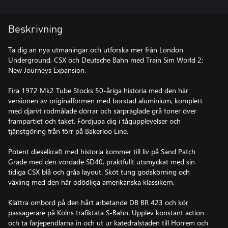
Beskrivning
Ta dig an nya utmaningar och utforska mer från London
Underground, CSX och Deutsche Bahn med Train Sim World 2:
New Journeys Expansion.
Fira 1972 Mk2 Tube Stocks 50-åriga historia med den här
versionen av originalformen med borstad aluminium, komplett
med djärvt rödmålade dörrar och särpräglade grå toner över
frampartiet och taket. Fördjupa dig i tågupplevelser och
tjänstgöring från förr på Bakerloo Line.
Potent dieselkraft med historia kommer till liv på Sand Patch
Grade med den vördade SD40, praktfullt utsmyckat med sin
tidiga CSX blå och gråa layout. Sköt tung godskörning och
växling med den här odödliga amerikanska klassikern.
Klättra ombord på den hårt arbetande DB BR 423 och kör
passagerare på Kölns trafiktäta S-Bahn. Upplev konstant action
och ta färjependlarna in och ut ur katedralstaden till Horrem och