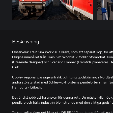
Beskrivning
Observera: Train Sim World® 3 krävs, som ett separat köp, för at
Originalinnehållet från Train Sim World® 2 förblir oförändrat. K
(Utseende designer) och Scenario Planner (Framtids planerare). D
Club.
Upplev regional passagerartrafik och tung godskörning i Nordtys
andra största stad med Schleswig-Holsteins pendelorter i Train S
Hamburg - Lübeck.
Det är ditt jobb att ha ansvar för denna rutt. Du måste fylla hö
pendlare och hålla industrin blomstrande med den viktiga godsfr
Ta kontrollen över det klassiska DB BR 112, antingen från själva l