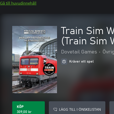
Gå till huvudinnehåll
Train Sim 
(Train Sim 
Dovetail Games
•
Övri
Kräver ett spel
KÖP
LÄGG TILL I ÖNSKELISTAN
309,00 kr