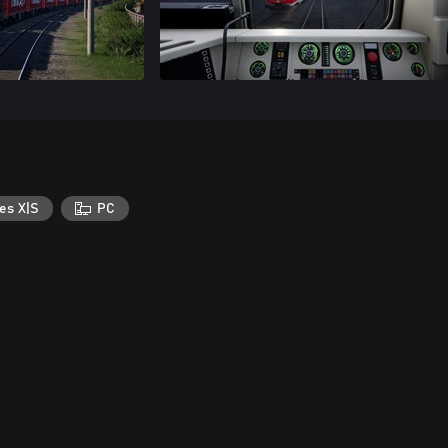
es X|S
PC