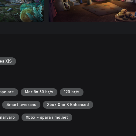
es X|S
spelare
Mer än 60 br/s
120 br/s
Smart leverans
Xbox One X Enhanced
närvaro
Xbox – spara i molnet