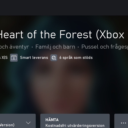
 Heart of the Forest (Xbox
och äventyr
•
Familj och barn
•
Pussel och fråges
s X|S
Smart leverans
6 språk som stöds
HÄMTA
● ● ●
 Version)
Kostnadsfri utvärderingsversion