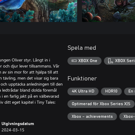
Spela med
ngen Oliver styr. Långt in i
XBOX One
XBOX Seri
 och djur lever tillsammans. Vår
av sin mor för att hjälpa till att
 tävling, men det visar sig bara
Funktioner
r och upptäcka anledningen till den
ta ledtrådar bland dolda föremål
4K Ultra HD
HDR10
En 
 i en farlig jakt på en välbevarad
 ditt eget kapitel i Tiny Tales:
Optimerad för Xbox Series X|S
Xbox – achievements
Xbox-
Utgivningsdatum
2024-03-15