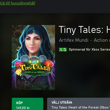
Gå till huvudinnehåll
Tiny Tales:
Artifex Mundi
•
Action 
Optimerad för Xbox Serie
VÄLJ UTGÅVA
KÖP
Tiny Tales: Heart of the Forest (Xbox
149,00 kr