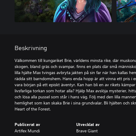
Beskrivning
Välkommen till kungariket Brie, världens minsta rike, där muskonu
skogen, bland gräs och svampar, finns en plats där små människor
lilla hjälte Max tvingas avbryta jakten på sin far när han kallas hem 
rädda sitt barndomshem. Hans enda hopp är att vinna ett pris i en
vara början på ett episkt äventyr. Kan han bli en av rikets kämpa
livsfarliga torkan som hotar alla? Hjälp Max avslöja mysterier, hit
och lösa alla pussel som står i hans väg. Följ med den lilla mannen
hemlighet som kan skaka Brie i sina grundvalar. Bli hjälten och skriv
Heart of the Forest.
Publicerat av
Utvecklat av
Artifex Mundi
Brave Giant