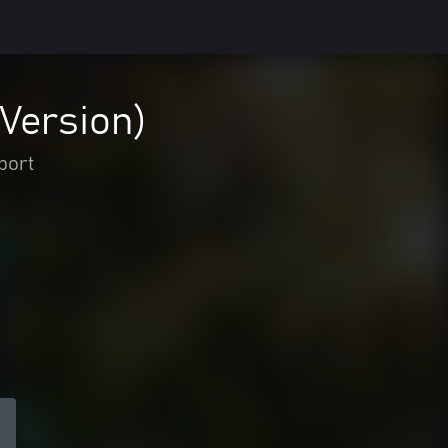
 Version)
port