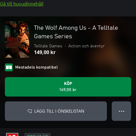
Gå till huvudinnehåll
The Wolf Among Us - A Telltale
Games Series
Telltale Games
•
Action och äventyr
149,00 kr
Mestadels kompatibel
KÖP
149,00 kr
LÄGG TILL I ÖNSKELISTAN
● ● ●