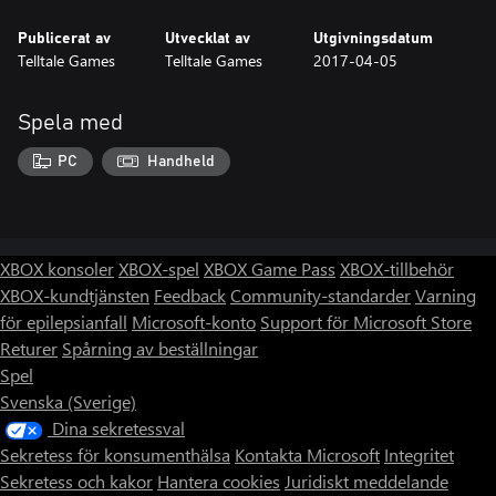
Publicerat av
Utvecklat av
Utgivningsdatum
Telltale Games
Telltale Games
2017-04-05
Spela med
PC
Handheld
XBOX konsoler
XBOX-spel
XBOX Game Pass
XBOX-tillbehör
XBOX-kundtjänsten
Feedback
Community-standarder
Varning
för epilepsianfall
Microsoft-konto
Support för Microsoft Store
Returer
Spårning av beställningar
Spel
Svenska (Sverige)
Dina sekretessval
Sekretess för konsumenthälsa
Kontakta Microsoft
Integritet
Sekretess och kakor
Hantera cookies
Juridiskt meddelande