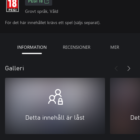
PEGI 18
Grovt språk, Våld
För det här innehållet krävs ett spel (säljs separat).
INFORMATION
RECENSIONER
MER
Galleri
Detta innehåll är låst
Det