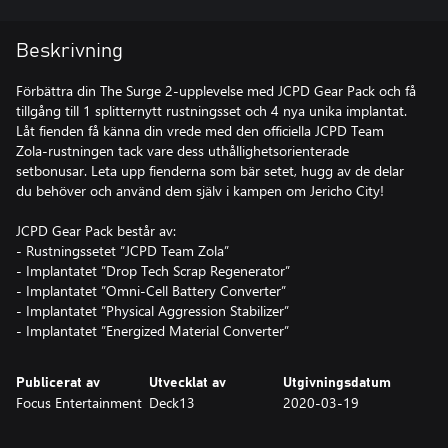
Beskrivning
Förbättra din The Surge 2-upplevelse med JCPD Gear Pack och få
tillgång till 1 splitternytt rustningsset och 4 nya unika implantat.
Låt fienden få känna din vrede med den officiella JCPD Team
Zola-rustningen tack vare dess uthållighetsorienterade
setbonusar. Leta upp fienderna som bär setet, hugg av de delar
du behöver och använd dem själv i kampen om Jericho City!
JCPD Gear Pack består av:
- Rustningssetet ”JCPD Team Zola”
- Implantatet ”Drop Tech Scrap Regenerator”
- Implantatet ”Omni-Cell Battery Converter”
- Implantatet ”Physical Aggression Stabilizer”
- Implantatet ”Energized Material Converter”
Publicerat av
Utvecklat av
Utgivningsdatum
Focus Entertainment
Deck13
2020-03-19