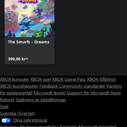
The Smurfs – Dreams
399,00 kr+
XBOX konsoler
XBOX-spel
XBOX Game Pass
XBOX-tillbehör
XBOX-kundtjänsten
Feedback
Community-standarder
Varning
för epilepsianfall
Microsoft-konto
Support för Microsoft Store
Returer
Spårning av beställningar
Spel
Svenska (Sverige)
Dina sekretessval
Sekretess för konsumenthälsa
Kontakta Microsoft
Integritet