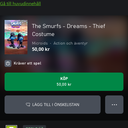
Gå till huvudinnehåll
The Smurfs - Dreams - Thief
Costume
Microids
•
Action och äventyr
50,00 kr
Kräver ett spel
KÖP
50,00 kr
LÄGG TILL I ÖNSKELISTAN
● ● ●