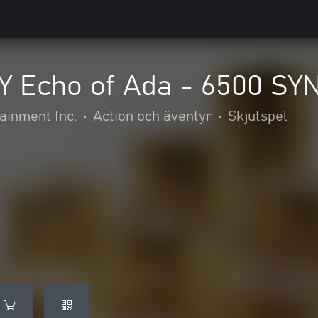
 Echo of Ada - 6500 SY
inment Inc.
•
Action och äventyr
•
Skjutspel