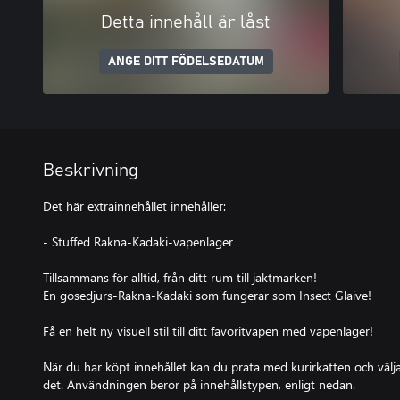
Detta innehåll är låst
ANGE DITT FÖDELSEDATUM
Beskrivning
Det här extrainnehållet innehåller:
- Stuffed Rakna-Kadaki-vapenlager
Tillsammans för alltid, från ditt rum till jaktmarken!
En gosedjurs-Rakna-Kadaki som fungerar som Insect Glaive!
Få en helt ny visuell stil till ditt favoritvapen med vapenlager!
När du har köpt innehållet kan du prata med kurirkatten och väl
det. Användningen beror på innehållstypen, enligt nedan.