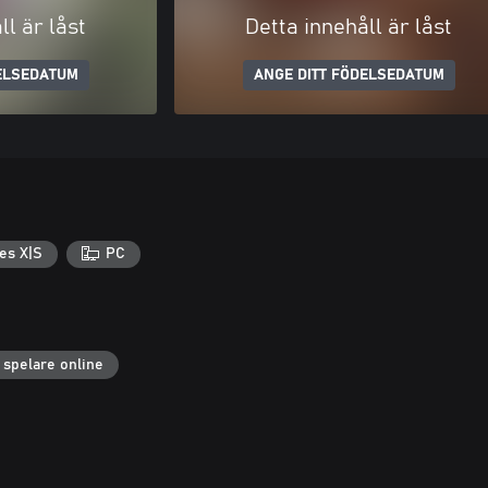
ll är låst
Detta innehåll är låst
ELSEDATUM
ANGE DITT FÖDELSEDATUM
es X|S
PC
 spelare online