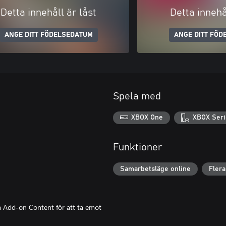
Detta innehåll är låst
Detta innehå
ANGE DITT FÖDELSEDATUM
ANGE DITT FÖD
Spela med
XBOX One
XBOX Seri
Funktioner
Samarbetsläge online
Flera
ja Add-on Content för att ta emot