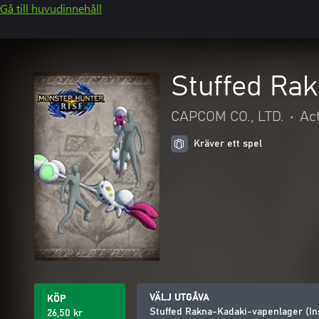
Gå till huvudinnehåll
Stuffed Rak
CAPCOM CO., LTD.
•
Ac
Kräver ett spel
VÄLJ UTGÅVA
KÖP
Stuffed Rakna-Kadaki-vapenlager (In
26,50 kr