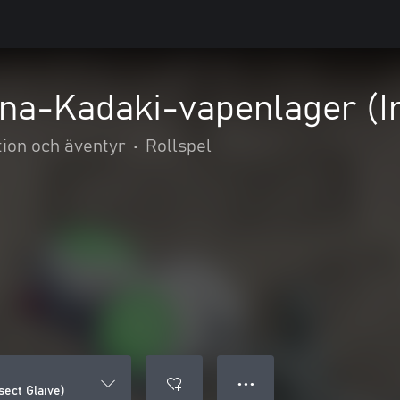
na-Kadaki-vapenlager (In
tion och äventyr
•
Rollspel
● ● ●
sect Glaive)