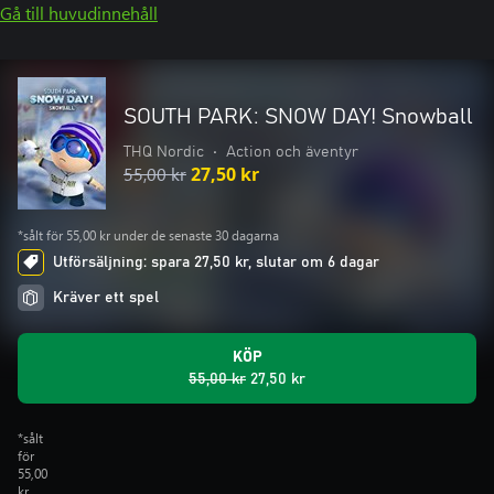
Gå till huvudinnehåll
SOUTH PARK: SNOW DAY! Snowball
THQ Nordic
•
Action och äventyr
55,00 kr
27,50 kr
*sålt för 55,00 kr under de senaste 30 dagarna
Utförsäljning: spara 27,50 kr, slutar om 6 dagar
Kräver ett spel
KÖP
55,00 kr
27,50 kr
*sålt
för
55,00
kr