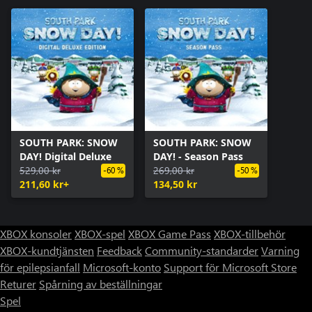
SOUTH PARK: SNOW
SOUTH PARK: SNOW
DAY! Digital Deluxe
DAY! - Season Pass
529,00 kr
269,00 kr
-60 %
-50 %
211,60 kr+
134,50 kr
XBOX konsoler
XBOX-spel
XBOX Game Pass
XBOX-tillbehör
XBOX-kundtjänsten
Feedback
Community-standarder
Varning
för epilepsianfall
Microsoft-konto
Support för Microsoft Store
Returer
Spårning av beställningar
Spel