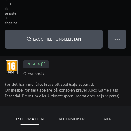
under
de
senaste
30
dagarna
LÄGG TILL I ÖNSKELISTAN
● ● ●
PEGI 16
Grovt språk
För det här innehållet krävs ett spel (säljs separat).
Onlinespel för flera spelare på konsolen kräver Xbox Game Pass
Essential, Premium eller Ultimate (prenumerationer säljs separat).
INFORMATION
RECENSIONER
MER