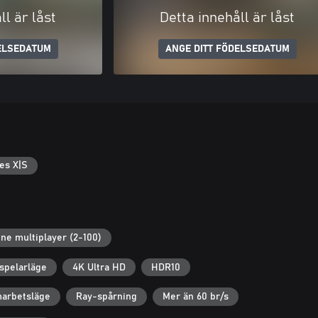
ll är låst
Detta innehåll är låst
ELSEDATUM
ANGE DITT FÖDELSEDATUM
es X|S
ine multiplayer (2-100)
spelarläge
4K Ultra HD
HDR10
marbetsläge
Ray-spårning
Mer än 60 br/s