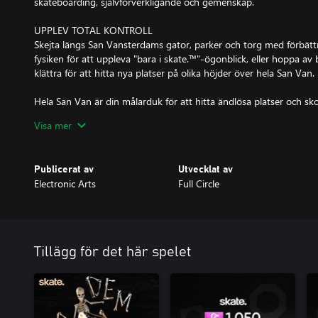
skateboarding, självförverkligande och gemenskap.
UPPLEV TOTAL KONTROLL
Skejta längs San Vansterdams gator, parker och torg med förbättra
fysiken för att uppleva "bara i skate.™"-ögonblick, eller hoppa av b
klättra för att hitta nya platser på olika höjder över hela San Van.
Hela San Van är din målarduk för att hitta ändlösa platser och skoj
och ramper, medan du uppslukas av stadens spirande skejtkultur.
Visa mer
BANA DIN EGEN VÄG
Vinn belöningar, stajla och gör framsteg oavsett hur du vill spela,
Publicerat av
Utvecklat av
utmaningar och evenemang samtidigt som du utforskar staden för 
Electronic Arts
Full Circle
favorittrick och favoritplatser.
Det finns oräkneliga möjligheter att anpassa och uttrycka dig i
och växande uppsättning alternativ för karaktärsanpassning så at
och en stor katalog med kepsar, kläder, skor och accessoarer, som
Tillägg för det här spelet
märkena inom skateboarding och street fashion.
Gör din bräda till en förlängning av dig och visa upp din stil gen
brädor, grepptejp, hjul, truckar och klistermärken.