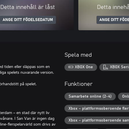
Detta innehåll är låst
Detta innehå
ANGE DITT FÖDELSEDATUM
ANGE DITT FÖD
Spela med
ed tiden eller släppas som en
XBOX One
XBOX Seri
diga spelets nuvarande version.
rhandstitt på spelet.
Funktioner
Samarbete online (2-4)
Onl
Xbox – plattformsoberoende fler
erdam – en stad där nytt liv
vånare. I San Van är ingen dag
Xbox – plattformsoberoende sa
line-flerspelarvärld som drivs av