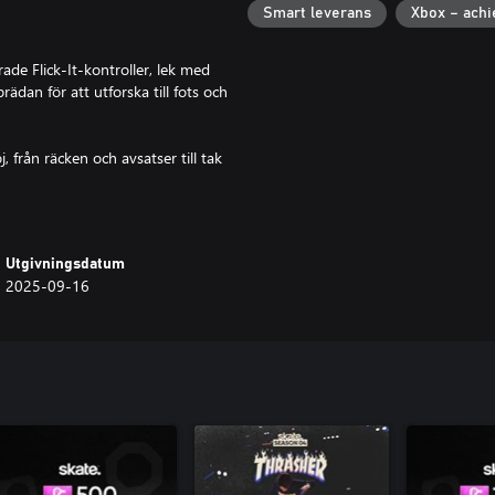
Smart leverans
Xbox – ach
de Flick-It-kontroller, lek med
rädan för att utforska till fots och
, från räcken och avsatser till tak
 medan du tar dig an aktiviteter,
Utgivningsdatum
att hitta en egen stil, egna
2025-09-16
 San Vansterdam med en omfattande
t du kan skapa din egen skejtare,
 innehåller några av de största
om att bygga ut din samling av