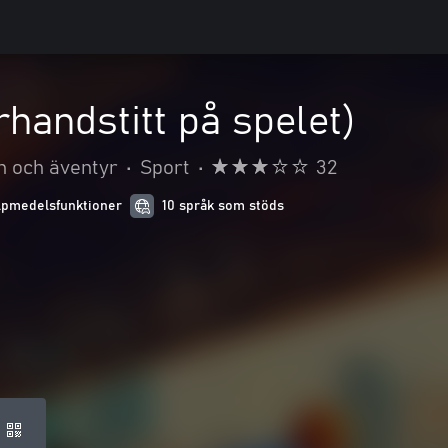
rhandstitt på spelet)
n och äventyr
•
Sport
•
32
lpmedelsfunktioner
10 språk som stöds