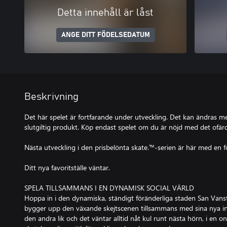
Detta innehåll är låst
ANGE DITT FÖDELSEDATUM
Beskrivning
Det här spelet är fortfarande under utveckling. Det kan ändras m
slutgiltig produkt. Köp endast spelet om du är nöjd med det ofär
Nästa utveckling i den prisbelönta skate.™-serien är här med en fö
Ditt nya favoritställe väntar.
SPELA TILLSAMMANS I EN DYNAMISK SOCIAL VÄRLD
Hoppa in i den dynamiska, ständigt föränderliga staden San Vanst
bygger upp den växande skejtscenen tillsammans med sina nya in
den andra lik och det väntar alltid nåt kul runt nästa hörn, i en on