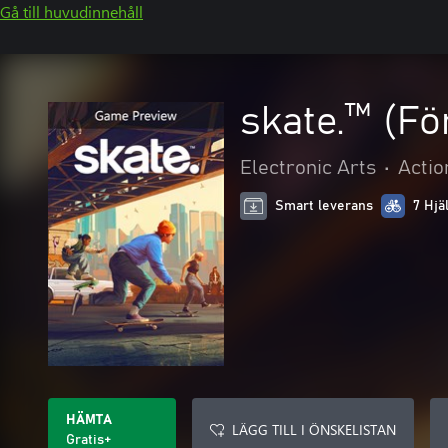
Gå till huvudinnehåll
skate.™ (Fö
Electronic Arts
•
Actio
Smart leverans
7 Hjä
HÄMTA
LÄGG TILL I ÖNSKELISTAN
Gratis+