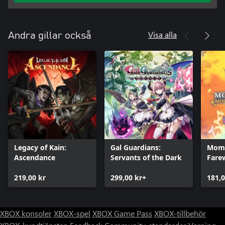
Visa alla
Andra gillar också
Legacy of Kain:
Gal Guardians:
Momo
Ascendance
Servants of the Dark
Fare
219,00 kr
299,00 kr+
181,0
XBOX konsoler
XBOX-spel
XBOX Game Pass
XBOX-tillbehör