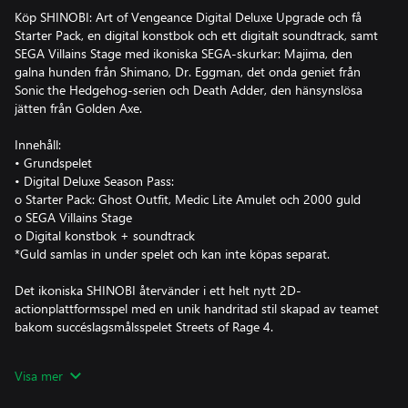
Köp SHINOBI: Art of Vengeance Digital Deluxe Upgrade och få
Starter Pack, en digital konstbok och ett digitalt soundtrack, samt
SEGA Villains Stage med ikoniska SEGA-skurkar: Majima, den
galna hunden från Shimano, Dr. Eggman, det onda geniet från
Sonic the Hedgehog-serien och Death Adder, den hänsynslösa
jätten från Golden Axe.
Innehåll:
• Grundspelet
• Digital Deluxe Season Pass:
o Starter Pack: Ghost Outfit, Medic Lite Amulet och 2000 guld
o SEGA Villains Stage
o Digital konstbok + soundtrack
*Guld samlas in under spelet och kan inte köpas separat.
Det ikoniska SHINOBI återvänder i ett helt nytt 2D-
actionplattformsspel med en unik handritad stil skapad av teamet
bakom succéslagsmålsspelet Streets of Rage 4.
Spela som den legendariske shinobin Joe Musashi, mästare i
Visa mer
ninjakonsterna. När din by har bränts ner till grunden och din
klan har förvandlats till sten måste du ge dig ut på ett