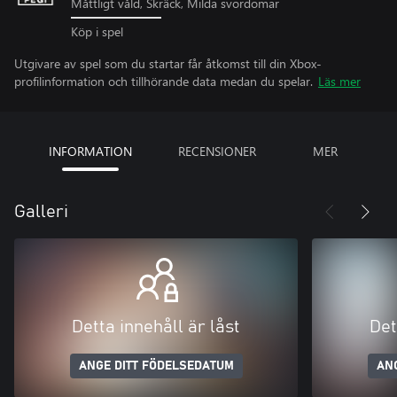
Måttligt våld, Skräck, Milda svordomar
Köp i spel
Utgivare av spel som du startar får åtkomst till din Xbox-
profilinformation och tillhörande data medan du spelar.
Läs mer
INFORMATION
RECENSIONER
MER
Galleri
Detta innehåll är låst
Det
ANGE DITT FÖDELSEDATUM
AN