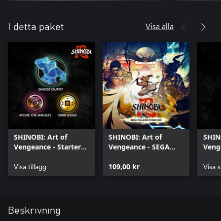
Visa alla
I detta paket
SHINOBI: Art of
SHINOBI: Art of
SHINO
Vengeance - Starter
Vengeance - SEGA
Venge
Pack
Villains Stage
kons
Visa tillägg
109,00 kr
soun
Visa s
Beskrivning