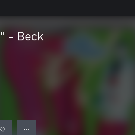
" - Beck
● ● ●