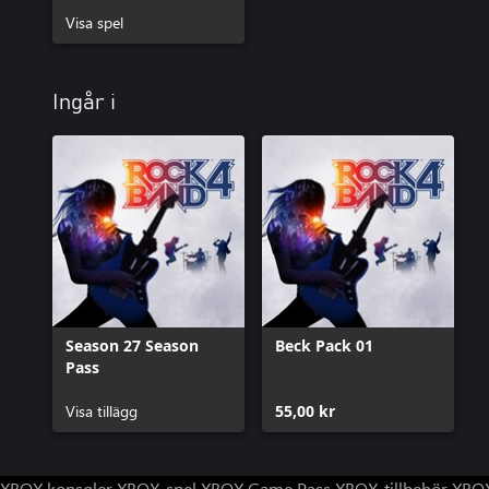
Visa spel
Ingår i
Season 27 Season
Beck Pack 01
Pass
Visa tillägg
55,00 kr
XBOX konsoler
XBOX-spel
XBOX Game Pass
XBOX-tillbehör
XBOX