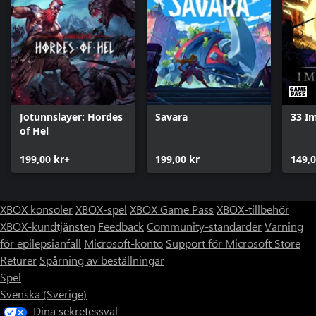
Jotunnslayer: Hordes
Savara
33 I
of Hel
199,00 kr+
199,00 kr
149,0
XBOX konsoler
XBOX-spel
XBOX Game Pass
XBOX-tillbehör
XBOX-kundtjänsten
Feedback
Community-standarder
Varning
för epilepsianfall
Microsoft-konto
Support för Microsoft Store
Returer
Spårning av beställningar
Spel
Svenska (Sverige)
Dina sekretessval