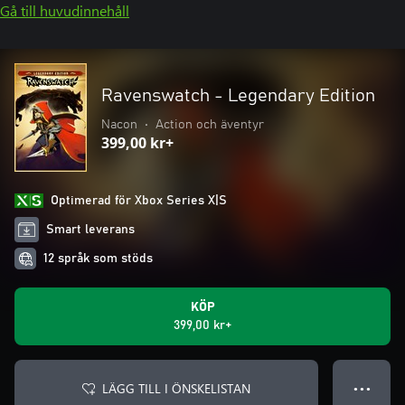
Gå till huvudinnehåll
Ravenswatch - Legendary Edition
Nacon
•
Action och äventyr
399,00 kr+
Optimerad för Xbox Series X|S
Smart leverans
12 språk som stöds
KÖP
399,00 kr+
LÄGG TILL I ÖNSKELISTAN
● ● ●