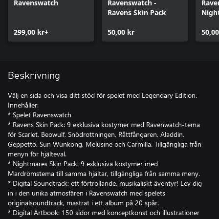
Ravenswatch
Ravenswatch -
Rave
Ravens Skin Pack
Nigh
Pack
299,00 kr+
50,00 kr
50,00
Beskrivning
Välj en sida och visa ditt stöd för spelet med Legendary Edition.
Innehåller:
* Spelet Ravenswatch
* Ravens Skin Pack: 9 exklusiva kostymer med Ravenwatch-tema
för Scarlet, Beowulf, Snödrottningen, Råttfångaren, Aladdin,
Geppetto, Sun Wunkong, Melusine och Carmilla. Tillgängliga från
menyn för hjälteval.
* Nightmares Skin Pack: 9 exklusiva kostymer med
Mardrömstema till samma hjältar, tillgängliga från samma meny.
* Digital Soundtrack: ett förtrollande, musikaliskt äventyr! Lev dig
in i den unika atmosfären i Ravenswatch med spelets
originalsoundtrack, mastrat i ett album på 20 spår.
* Digital Artbook: 150 sidor med konceptkonst och illustrationer