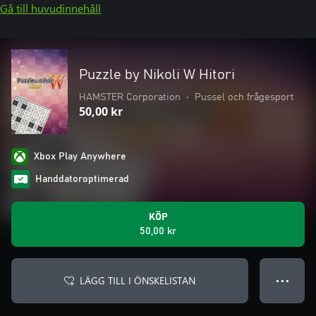
Gå till huvudinnehåll
Puzzle by Nikoli W Hitori
HAMSTER Corporation
•
Pussel och frågesport
50,00 kr
Xbox Play Anywhere
Handdatoroptimerad
KÖP
50,00 kr
LÄGG TILL I ÖNSKELISTAN
● ● ●