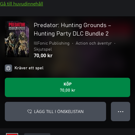
Gå till huvudinnehåll
Predator: Hunting Grounds –
Hunting Party DLC Bundle 2
IllFonic Publishing
•
Action och äventyr
•
Skjutspel
70,00 kr
Kräver ett spel
KÖP
70,00 kr
LÄGG TILL I ÖNSKELISTAN
● ● ●