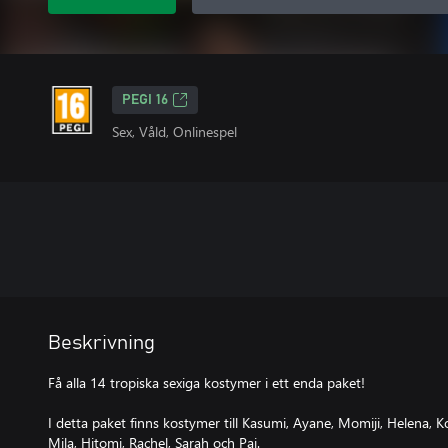
PEGI 16
Sex, Våld, Onlinespel
Beskrivning
Få alla 14 tropiska sexiga kostymer i ett enda paket!
I detta paket finns kostymer till Kasumi, Ayane, Momiji, Helena, Kok
Mila, Hitomi, Rachel, Sarah och Pai.