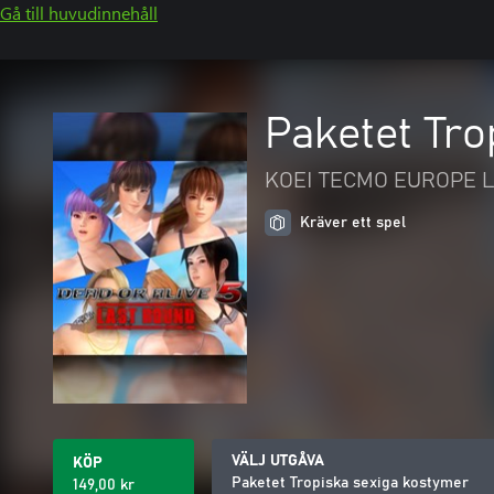
Gå till huvudinnehåll
Paketet Tro
KOEI TECMO EUROPE L
Kräver ett spel
VÄLJ UTGÅVA
KÖP
Paketet Tropiska sexiga kostymer
149,00 kr