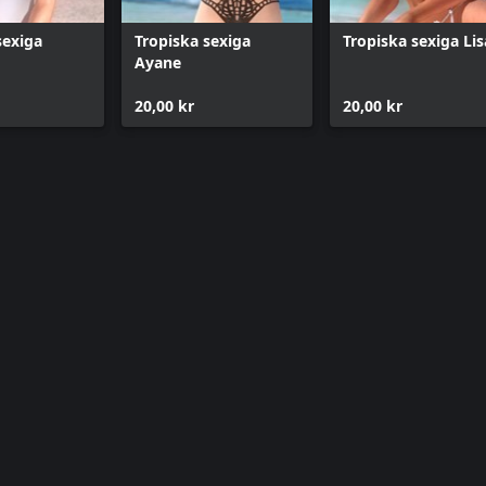
sexiga
Tropiska sexiga
Tropiska sexiga Lis
Ayane
20,00 kr
20,00 kr