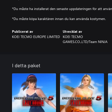
*Du måste ha installerat den senaste uppdateringen för att anv
*Du måste köpa karaktären innan du kan använda kostymen.
Publicerat av
Utvecklat av
KOEI TECMO EUROPE LIMITED
KOEI TECMO
GAMES.CO.,LTD/Team NINJA
I detta paket