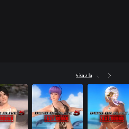
Visa alla