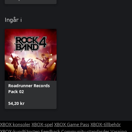
Ingår i
Roadrunner Records
Pack 02
54,20 kr
XBOX konsoler
XBOX-spel
XBOX Game Pass
XBOX-tillbehör
XBOX-kundtjänsten
Feedback
Community-standarder
Varning