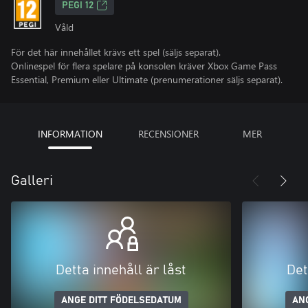
PEGI 12
Våld
För det här innehållet krävs ett spel (säljs separat).
Onlinespel för flera spelare på konsolen kräver Xbox Game Pass
Essential, Premium eller Ultimate (prenumerationer säljs separat).
INFORMATION
RECENSIONER
MER
Galleri
Detta innehåll är låst
Det
ANGE DITT FÖDELSEDATUM
AN