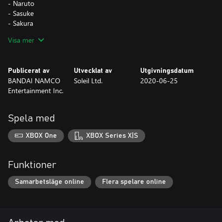
- Naruto
- Sasuke
- Sakura
- Kakashi
Visa mer
- Sai
- Yamato
- Gaara
Publicerat av
Utvecklat av
Utgivningsdatum
- Itachi
BANDAI NAMCO
Soleil Ltd.
2020-06-25
- Kisame
Entertainment Inc.
- Deidara
- Pain
- Konan
Spela med
- Kabuto
- Shikamaru
XBOX One
XBOX Series X|S
- Choji
- Rock Lee
- Hinata
Funktioner
Samarbetsläge online
Flera spelare online