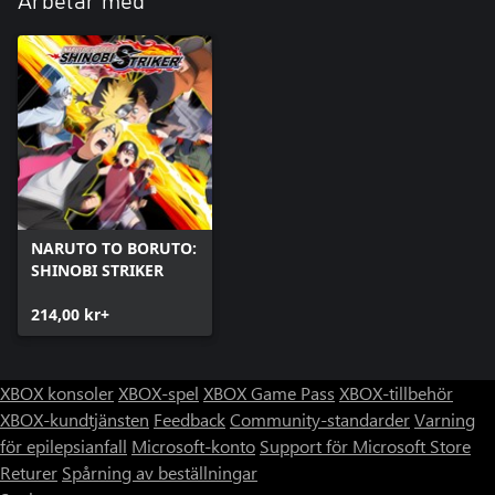
Arbetar med
NARUTO TO BORUTO:
SHINOBI STRIKER
214,00 kr+
XBOX konsoler
XBOX-spel
XBOX Game Pass
XBOX-tillbehör
XBOX-kundtjänsten
Feedback
Community-standarder
Varning
för epilepsianfall
Microsoft-konto
Support för Microsoft Store
Returer
Spårning av beställningar