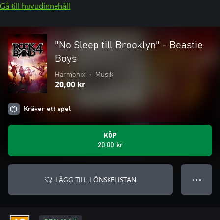
Gå till huvudinnehåll
"No Sleep till Brooklyn" - Beastie
Boys
Harmonix
•
Musik
20,00 kr
Kräver ett spel
KÖP
20,00 kr
LÄGG TILL I ÖNSKELISTAN
● ● ●