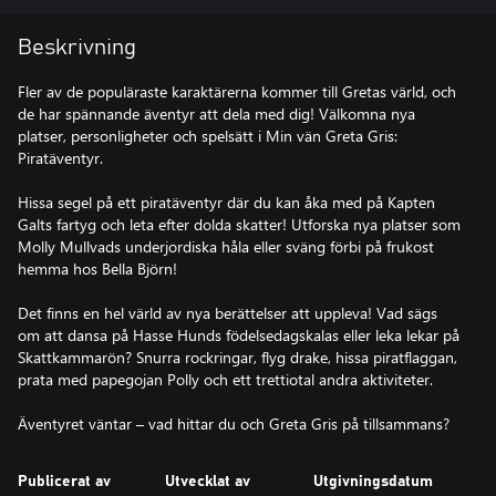
Beskrivning
Fler av de populäraste karaktärerna kommer till Gretas värld, och
de har spännande äventyr att dela med dig! Välkomna nya
platser, personligheter och spelsätt i Min vän Greta Gris:
Piratäventyr.
Hissa segel på ett piratäventyr där du kan åka med på Kapten
Galts fartyg och leta efter dolda skatter! Utforska nya platser som
Molly Mullvads underjordiska håla eller sväng förbi på frukost
hemma hos Bella Björn!
Det finns en hel värld av nya berättelser att uppleva! Vad sägs
om att dansa på Hasse Hunds födelsedagskalas eller leka lekar på
Skattkammarön? Snurra rockringar, flyg drake, hissa piratflaggan,
prata med papegojan Polly och ett trettiotal andra aktiviteter.
Äventyret väntar – vad hittar du och Greta Gris på tillsammans?
Publicerat av
Utvecklat av
Utgivningsdatum