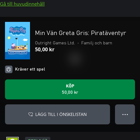
Gå till huvudinnehåll
Min Vän Greta Gris: Piratäventyr
Outright Games Ltd.
•
Familj och barn
50,00 kr
Kräver ett spel
KÖP
50,00 kr
LÄGG TILL I ÖNSKELISTAN
● ● ●