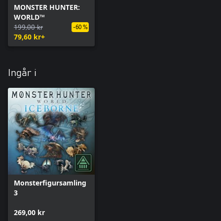
MONSTER HUNTER:
WORLD™
199,00 kr
-60 %
79,60 kr+
Ingår i
Monsterfigursamling
3
269,00 kr