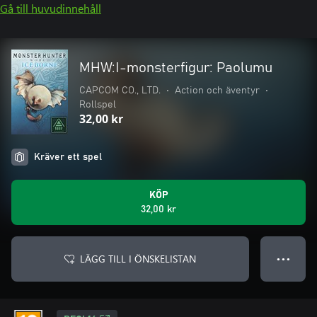
Gå till huvudinnehåll
MHW:I-monsterfigur: Paolumu
CAPCOM CO., LTD.
•
Action och äventyr
•
Rollspel
32,00 kr
Kräver ett spel
KÖP
32,00 kr
LÄGG TILL I ÖNSKELISTAN
● ● ●