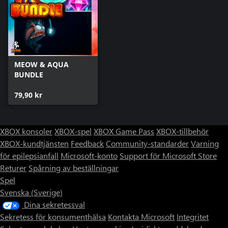
MEOW & AQUA
BUNDLE
79,90 kr
XBOX konsoler
XBOX-spel
XBOX Game Pass
XBOX-tillbehör
XBOX-kundtjänsten
Feedback
Community-standarder
Varning
för epilepsianfall
Microsoft-konto
Support för Microsoft Store
Returer
Spårning av beställningar
Spel
Svenska (Sverige)
Dina sekretessval
Sekretess för konsumenthälsa
Kontakta Microsoft
Integritet