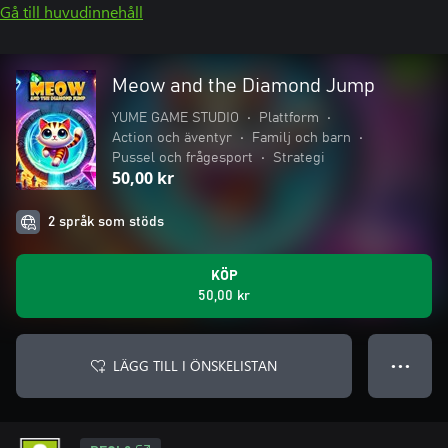
Gå till huvudinnehåll
Meow and the Diamond Jump
YUME GAME STUDIO
•
Plattform
•
Action och äventyr
•
Familj och barn
•
Pussel och frågesport
•
Strategi
50,00 kr
2 språk som stöds
KÖP
50,00 kr
LÄGG TILL I ÖNSKELISTAN
● ● ●