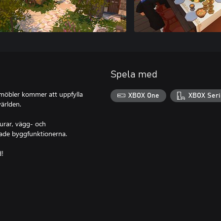
Spela med
simöbler kommer att uppfylla
XBOX One
XBOX Seri
ärlden.
urar, vägg- och
tade byggfunktionerna.
d!