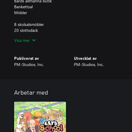
Bards allmänna butik
Bankettsal
Möbler
8 skolsalsmöbler
20 slottsdäck
2 värmeanläggningar
Visa mer
10 slotts dörr-/fönsterkombinationer
15 slottsväggdekorationer
2 slotts trappor
Publicerat av
Utvecklat av
1 underjordisk slotttunnel
PM-Studios, Inc.
PM-Studios, Inc.
9 möbler till speciella faciliteter
8 slotts sidoväggar
4 slotts spiror
Föremål
Arbetar med
Magisk trollstav
Häxkvast
Jongleringsbollar
Arkansk rostad kyckling
Kunglig biff
Honungsglaserad potatismos
Kurs