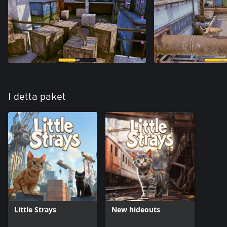
I detta paket
Little Strays
New hideouts