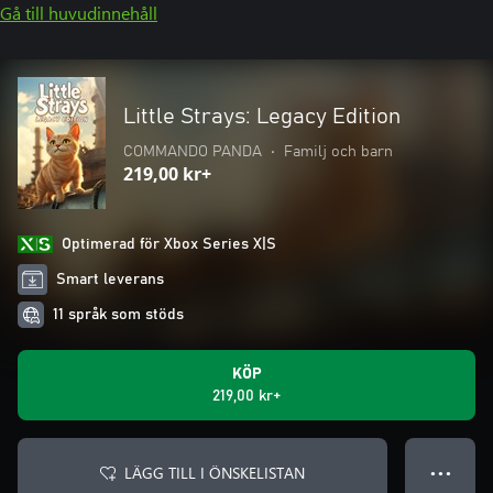
Gå till huvudinnehåll
Little Strays: Legacy Edition
COMMANDO PANDA
•
Familj och barn
219,00 kr+
Optimerad för Xbox Series X|S
Smart leverans
11 språk som stöds
KÖP
219,00 kr+
LÄGG TILL I ÖNSKELISTAN
● ● ●