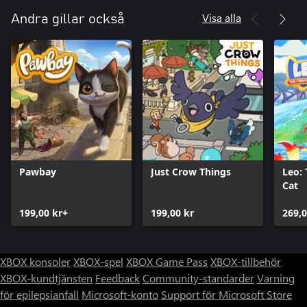
Visa alla
Andra gillar också
Pawbay
Just Crow Things
Leo: 
Cat
199,00 kr+
199,00 kr
269,0
XBOX konsoler
XBOX-spel
XBOX Game Pass
XBOX-tillbehör
XBOX-kundtjänsten
Feedback
Community-standarder
Varning
för epilepsianfall
Microsoft-konto
Support för Microsoft Store