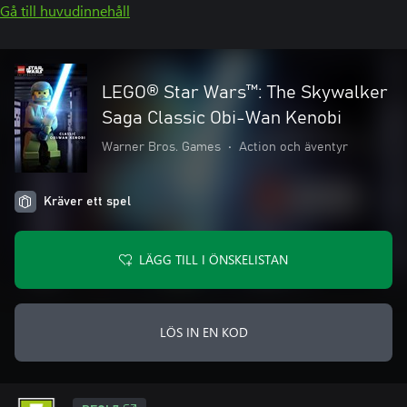
Gå till huvudinnehåll
LEGO® Star Wars™: The Skywalker
Saga Classic Obi-Wan Kenobi
Warner Bros. Games
•
Action och äventyr
Kräver ett spel
LÄGG TILL I ÖNSKELISTAN
LÖS IN EN KOD