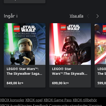
Visa alla
Ingår i
LEGO® Star Wars™:
LEGO® Star
LEGO
The Skywalker Saga
Wars™:The Skywalker
The 
Galactic Edition
Saga Deluxe Edition
849,00 kr+
699,00 kr+
599,0
XBOX konsoler
XBOX-spel
XBOX Game Pass
XBOX-tillbehör
XBOX-kundtjänsten
Feedback
Community-standarder
Varning