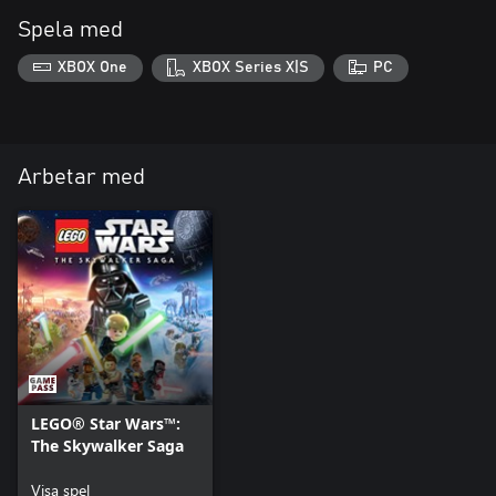
Spela med
XBOX One
XBOX Series X|S
PC
Arbetar med
LEGO® Star Wars™:
The Skywalker Saga
Visa spel