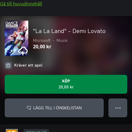
Gå till huvudinnehåll
"La La Land" - Demi Lovato
Microsoft
•
Musik
20,00 kr
Kräver ett spel
KÖP
20,00 kr
LÄGG TILL I ÖNSKELISTAN
● ● ●