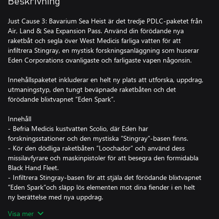
Beskrivning
Just Cause 3: Bavarium Sea Heist är det tredje PDLC-paketet från
Air, Land & Sea Expansion Pass. Använd din förödande nya
raketbåt och segla över West Medicis farliga vatten för att
infiltrera Stingray, en mystisk forskningsanläggning som huserar
Eden Corporations ovanligaste och farligaste vapen någonsin.
Innehållspaketet inkluderar en helt ny plats att utforska, uppdrag,
utmaningstyp, den tungt beväpnade raketbåten och det
förödande blixtvapnet ”Eden Spark”.
Innehåll
- Befria Medicis kustvatten Scolio, där Eden har
forskningsstationer och den mystiska ”Stingray”-basen finns.
- Kör den dödliga raketbåten ”Loochador” och använd dess
missilavfyrare och maskinpistoler för att besegra den formidabla
Black Hand Fleet.
- Infiltrera Stingray-basen för att stjäla det förödande blixtvapnet
”Eden Spark”och släpp lös elementen mot dina fiender i en helt
ny berättelse med nya uppdrag.
- Förbättra Eden Spark ytterligare med mods från utmaningen
Visa mer
”Boat Invader”.