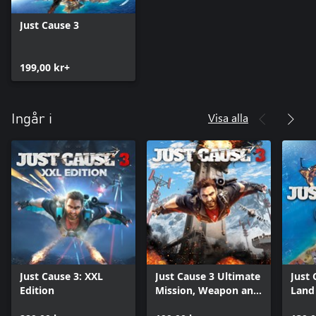
Just Cause 3
199,00 kr+
Visa alla
Ingår i
Just Cause 3: XXL
Just Cause 3 Ultimate
Just 
Edition
Mission, Weapon and
Land
Vehicle Pack
Pass