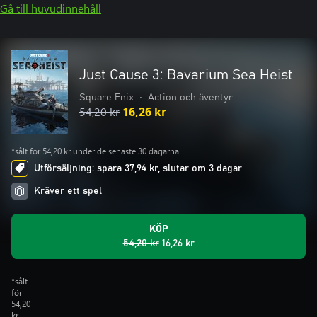
Gå till huvudinnehåll
Just Cause 3: Bavarium Sea Heist
Square Enix
•
Action och äventyr
54,20 kr
16,26 kr
*sålt för 54,20 kr under de senaste 30 dagarna
Utförsäljning: spara 37,94 kr, slutar om 3 dagar
Kräver ett spel
KÖP
54,20 kr
16,26 kr
*sålt
för
54,20
kr