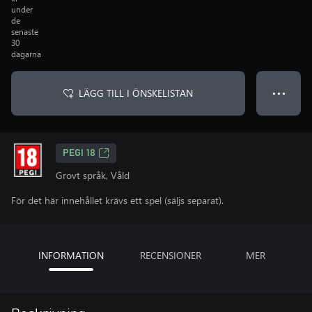
under
de
senaste
30
dagarna
LÄGG TILL I ÖNSKELISTAN
● ● ●
PEGI 18
Grovt språk, Våld
För det här innehållet krävs ett spel (säljs separat).
INFORMATION
RECENSIONER
MER