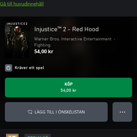
Gå till huvudinnehåll
Injustice™ 2 - Red Hood
Warner Bros. Interactive Entertainment
•
Fighting
54,00 kr
Kräver ett spel
KÖP
54,00 kr
LÄGG TILL I ÖNSKELISTAN
● ● ●