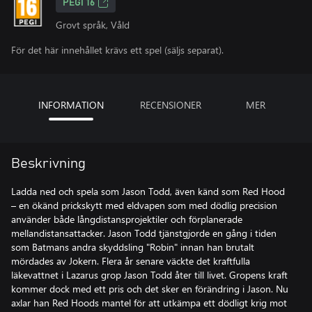
PEGI 16
Grovt språk, Våld
För det här innehållet krävs ett spel (säljs separat).
INFORMATION
RECENSIONER
MER
Beskrivning
Ladda ned och spela som Jason Todd, även känd som Red Hood
– en ökänd prickskytt med eldvapen som med dödlig precision
använder både långdistansprojektiler och förplanerade
mellandistansattacker. Jason Todd tjänstgjorde en gång i tiden
som Batmans andra skyddsling "Robin" innan han brutalt
mördades av Jokern. Flera år senare väckte det kraftfulla
läkevattnet i Lazarus grop Jason Todd åter till livet. Gropens kraft
kommer dock med ett pris och det sker en förändring i Jason. Nu
axlar han Red Hoods mantel för att utkämpa ett dödligt krig mot