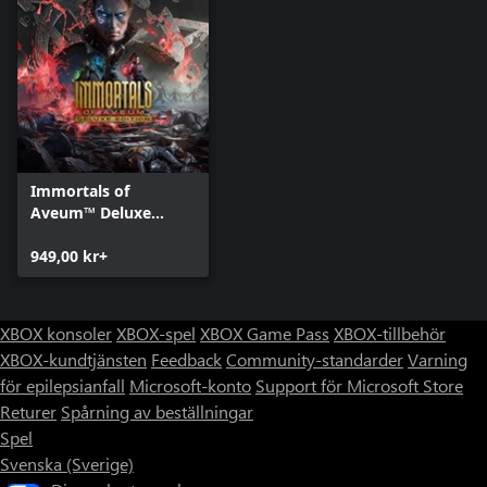
Immortals of
Aveum™ Deluxe
Edition
949,00 kr+
XBOX konsoler
XBOX-spel
XBOX Game Pass
XBOX-tillbehör
XBOX-kundtjänsten
Feedback
Community-standarder
Varning
för epilepsianfall
Microsoft-konto
Support för Microsoft Store
Returer
Spårning av beställningar
Spel
Svenska (Sverige)