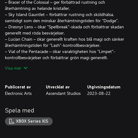
– Bracer of the Colossal – ger förbättrad rustning och
återhämtning av helande kristaller.
– Sky Island Gauntlet – förbättrar rustning och sköldhälsa,
samtidigt som den minskar återhämtningstiden för "Dodge".
– Dresnyr Lens – ökar "Spellbreak"-skada och förbättrar skadan
generellt med röda besvärjelser.
– Lucian Chain – ökar generellt kraften hos blå magi och sänker
återhämtningstiden för "Lash"-kontrollbesvärjelser.
– Vial of the Pentacade – ökar varaktigheten hos "Limpet"-
kontrollbesvärjelser och förbättrar grön magi generellt.
Visa mer
*Kräver Immortals of Aveum™ (säljs separat) och samtliga
speluppdateringar.
Publicerat av
Utvecklat av
Utgivningsdatum
Electronic Arts
Ascendant Studios
2023-08-22
Spela med
XBOX Series X|S