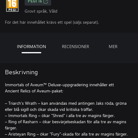
PEGI 16
Grovt språk, Våld
För det här innehållet krävs ett spel (säljs separat).
INFORMATION
RECENSIONER
MER
Beskrivning
Immortals of Aveum™ Deluxe-uppgradering innehåller ett
Ancient Relics of Aveum-paket:
– Triarch's Wrath – kan användas med antingen Jaks röda, gröna
eller blå sigill och ökar skada vid kritiska träffar.
– Immortals Ring – ökar "Shred" i alla tre av magins färger.
– Ring of Rasharn – ökar besvärjelseskadan för alla tre av magins
färger.
– Aristeyan Ring – ökar "Fury"-skada för alla tre av magins färger.