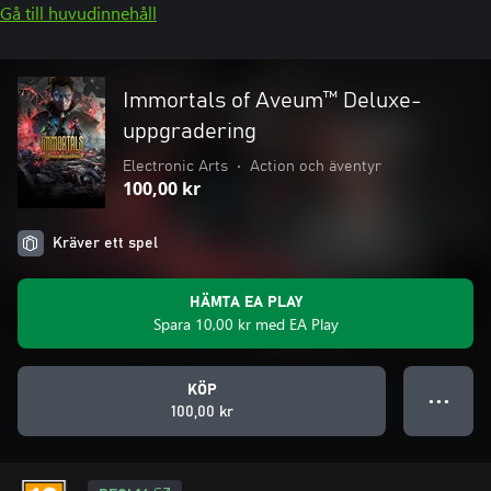
Gå till huvudinnehåll
Immortals of Aveum™ Deluxe-
uppgradering
Electronic Arts
•
Action och äventyr
100,00 kr
Kräver ett spel
HÄMTA EA PLAY
Spara 10,00 kr med EA Play
KÖP
● ● ●
100,00 kr