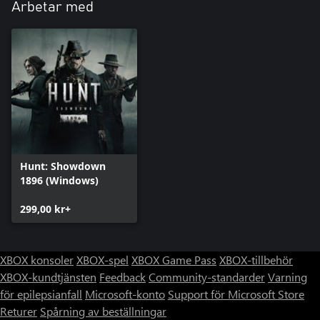
Arbetar med
Hunt: Showdown
1896 (Windows)
299,00 kr+
XBOX konsoler
XBOX-spel
XBOX Game Pass
XBOX-tillbehör
XBOX-kundtjänsten
Feedback
Community-standarder
Varning
för epilepsianfall
Microsoft-konto
Support för Microsoft Store
Returer
Spårning av beställningar