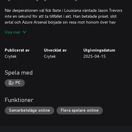
När desperationen väl fick fäste i Louisiana väntade Jason Trevors
inte en sekund för att ta tillfället i akt. Han betalade priset, slöt
avtal och Azure Arsenal började sin resa mot honom över hav
och land. Vapnen är tillverkade och fulländade av veteranjägare
Visa mer
från Kina, som vart och ett anses ha stor kraft. Nu väntar de på
att någon, som är villig att genomborra korruptionens hjärta
med bly och stål välsignat under den azurblå himlen, ska göra
Publicerat av
Utvecklat av
Utgivningsdatum
anspråk på dem.
Crytek
Crytek
2025-04-15
Spela med
PC
Funktioner
Samarbetsläge online
Flera spelare online