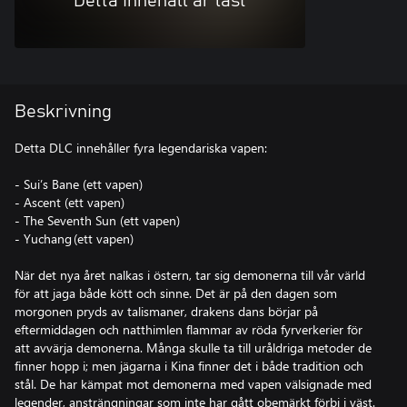
Detta innehåll är låst
Beskrivning
Detta DLC innehåller fyra legendariska vapen:
- Sui’s Bane (ett vapen)
- Ascent (ett vapen)
- The Seventh Sun (ett vapen)
- Yuchang (ett vapen)
När det nya året nalkas i östern, tar sig demonerna till vår värld
för att jaga både kött och sinne. Det är på den dagen som
morgonen pryds av talismaner, drakens dans börjar på
eftermiddagen och natthimlen flammar av röda fyrverkerier för
att avvärja demonerna. Många skulle ta till uråldriga metoder de
finner hopp i; men jägarna i Kina finner det i både tradition och
stål. De har kämpat mot demonerna med vapen välsignade med
legender, ansträngningar som inte har gått obemärkt förbi i väst.