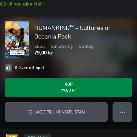
Gå till huvudinnehåll
HUMANKIND™ - Cultures of
Oceania Pack
SEGA
•
Simulering
•
Strategi
79,00 kr
Kräver ett spel
KÖP
79,00 kr
LÄGG TILL I ÖNSKELISTAN
● ● ●