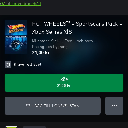
Gå till huvudinnehåll
HOT WHEELS™ - Sportscars Pack -
Xbox Series X|S
Milestone S.r.l.
•
Familj och barn
•
Racing och flygning
21,00 kr
Kräver ett spel
KÖP
21,00 kr
LÄGG TILL I ÖNSKELISTAN
● ● ●