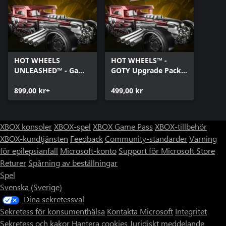
HOT WHEELS
HOT WHEELS™ -
UNLEASHED™ - Game
GOTY Upgrade Pack -
Of The Year Edition -
Xbox Series X|S
Xbox Series X|S
899,00 kr+
499,00 kr
XBOX konsoler
XBOX-spel
XBOX Game Pass
XBOX-tillbehör
XBOX-kundtjänsten
Feedback
Community-standarder
Varning
för epilepsianfall
Microsoft-konto
Support för Microsoft Store
Returer
Spårning av beställningar
Spel
Svenska (Sverige)
Dina sekretessval
Sekretess för konsumenthälsa
Kontakta Microsoft
Integritet
Sekretess och kakor
Hantera cookies
Juridiskt meddelande