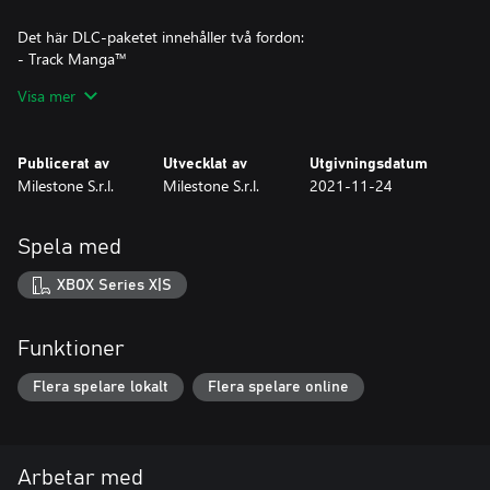
Det här DLC-paketet innehåller två fordon:
- Track Manga™
- GT-Scorcher™
Visa mer
Det här DLC-paketet ingår inte i något HOT WHEELS™ Pass
Publicerat av
Utvecklat av
Utgivningsdatum
Milestone S.r.l.
Milestone S.r.l.
2021-11-24
Spela med
XBOX Series X|S
Funktioner
Flera spelare lokalt
Flera spelare online
Arbetar med