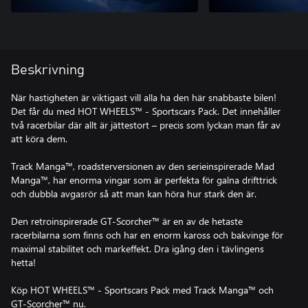
Beskrivning
När hastigheten är viktigast vill alla ha den här snabbaste bilen!
Det får du med HOT WHEELS™ - Sportscars Pack. Det innehåller
två racerbilar där allt är jättestort – precis som lyckan man får av
att köra dem.
Track Manga™, roadsterversionen av den serieinspirerade Mad
Manga™, har enorma vingar som är perfekta för galna drifttrick
och dubbla avgasrör så att man kan höra hur stark den är.
Den retroinspirerade GT-Scorcher™ är en av de hetaste
racerbilarna som finns och har en enorm kaross och bakvinge för
maximal stabilitet och markeffekt. Dra igång den i tävlingens
hetta!
Köp HOT WHEELS™ - Sportscars Pack med Track Manga™ och
GT-Scorcher™ nu.