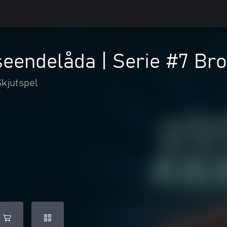
seendelåda | Serie #7 Br
Skjutspel