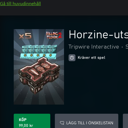
Gå till huvudinnehåll
Horzine-ut
Tripwire Interactive
•
Kräver ett spel
KÖP
LÄGG TILL I ÖNSKELISTAN
99,00 kr