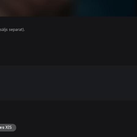
säljs separat).
es X|S