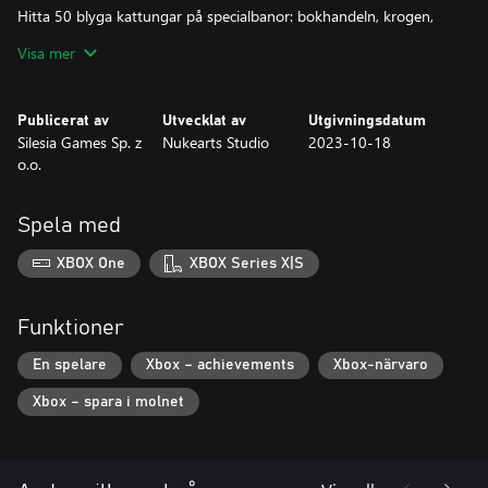
Hitta 50 blyga kattungar på specialbanor: bokhandeln, krogen,
tunnelbanestationen, musikstudion och palatsrummet.
Visa mer
Publicerat av
Utvecklat av
Utgivningsdatum
Silesia Games Sp. z
Nukearts Studio
2023-10-18
o.o.
Spela med
XBOX One
XBOX Series X|S
Funktioner
En spelare
Xbox – achievements
Xbox-närvaro
Xbox – spara i molnet