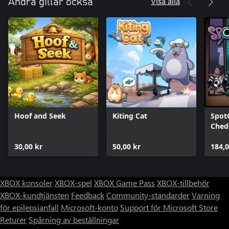
Visa alla
Andra gillar också
Hoof and Seek
Kiting Cat
Spot
Ched
Bund
30,00 kr
50,00 kr
184,0
XBOX konsoler
XBOX-spel
XBOX Game Pass
XBOX-tillbehör
XBOX-kundtjänsten
Feedback
Community-standarder
Varning
för epilepsianfall
Microsoft-konto
Support för Microsoft Store
Returer
Spårning av beställningar