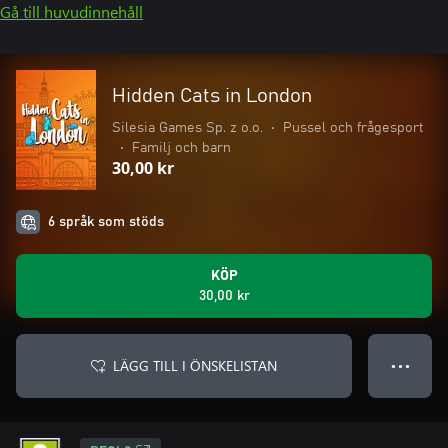
Gå till huvudinnehåll
Hidden Cats in London
Silesia Games Sp. z o.o.
•
Pussel och frågesport
•
Familj och barn
30,00 kr
6 språk som stöds
KÖP
30,00 kr
LÄGG TILL I ÖNSKELISTAN
● ● ●