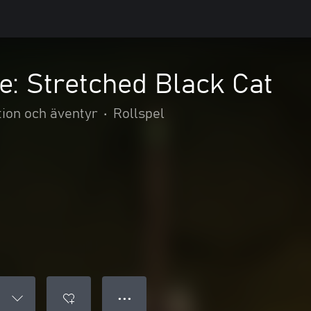
: Stretched Black Cat
tion och äventyr
•
Rollspel
● ● ●