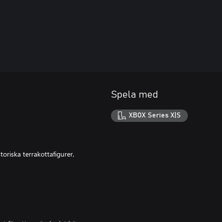
Spela med
XBOX Series X|S
oriska terrakottafigurer,