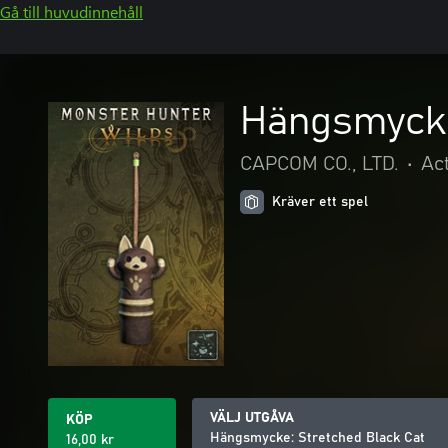
Gå till huvudinnehåll
Hängsmycke
CAPCOM CO., LTD.
•
Ac
Kräver ett spel
VÄLJ UTGÅVA
KÖP
Hängsmycke: Stretched Black Cat
16,00 kr