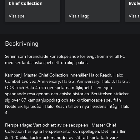
Chief Collection
Evol
Visa spel
Visa tillägg
Visa t
Beskrivning
Serien som förändrade konsolspelande för evigt kommer till PC
med sex fantastiska spel i ett otroligt paket.
Kampanj: Master Chief Collection innehåller Halo: Reach, Halo:
Combat Evolved Anniversary, Halo 2: Anniversary, Halo 3, Halo 3:
ODST och Halo 4 och ger spelarna möjlighet till en egen
spännande resa genom den episka historien. Berättelsen sträcker
sig över 67 kampanjuppdrag och sex kritikerrosade spel, från
Noble Six hjältedåd i Halo: Reach till den nya fiendens intåg i Halo
4.
Flerspelarläge: Vart och ett av de sex spelen i Master Chief
Collection har egna flerspelarkartor och spellägen. Det finns fler
än 120 olika kartor och mängder av sätt att spela tack vare