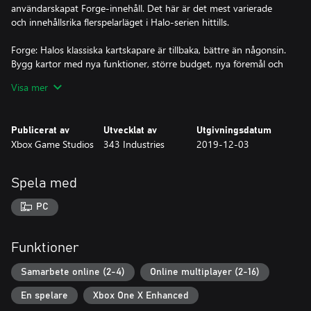
användarskapat Forge-innehåll. Det här är det mest varierade
och innehållsrika flerspelarläget i Halo-serien hittills.
Forge: Halos klassiska kartskapare är tillbaka, bättre än någonsin.
Bygg kartor med nya funktioner, större budget, nya föremål och
skapa nya sätt att spela i egna spellägen.
Visa mer
PC-inställningar/-optimeringar: Halo: The Master Chief Collection
har optimerats för PC och ser bättre ut än någonsin i 4K UHD-
Publicerat av
Utvecklat av
Utgivningsdatum
upplösning och med mer än 60 bildrutor per sekund.* Andra nya
Xbox Game Studios
343 Industries
2019-12-03
inställningar är bland annat anpassning av mus- och
tangentbordsstyrning, stöd för ultrabreda skärmar och justering
av synfält.
Spela med
*Läs systemkraven för att få reda på vilken hårdvara som krävs
PC
för bästa prestanda
**Forge finns inte i Halo: Combat Evolved Anniversary och Halo
Funktioner
3: ODST.
Samarbete online (2-4)
Online multiplayer (2-16)
En spelare
Xbox One X Enhanced