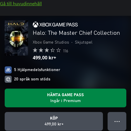
Gå till huvudinnehåll
Halo: The Master Chief Collection
Xbox Game Studios
•
Skjutspel
116
499,00 kr+
5 Hjälpmedelsfunktioner
20 språk som stöds
HÄMTA GAME PASS
Ingår i Premium
KÖP
● ● ●
499,00 kr+