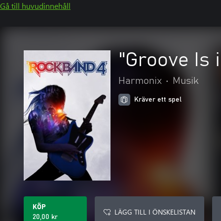
Gå till huvudinnehåll
"Groove Is 
Harmonix
•
Musik
Kräver ett spel
KÖP
LÄGG TILL I ÖNSKELISTAN
20,00 kr