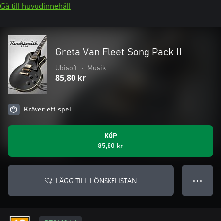
Gå till huvudinnehåll
Greta Van Fleet Song Pack II
Ubisoft
•
Musik
85,80 kr
Kräver ett spel
KÖP
85,80 kr
LÄGG TILL I ÖNSKELISTAN
● ● ●