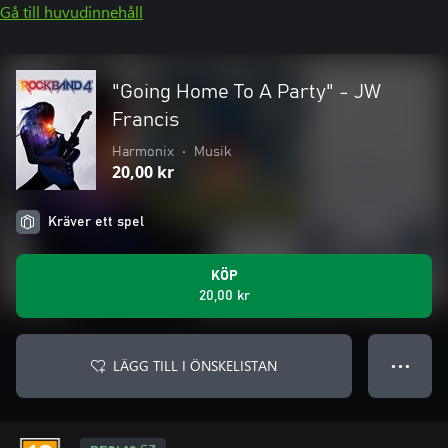
Gå till huvudinnehåll
"Going Home To A Party" - JW
Francis
Harmonix
•
Musik
20,00 kr
Kräver ett spel
KÖP
20,00 kr
LÄGG TILL I ÖNSKELISTAN
● ● ●