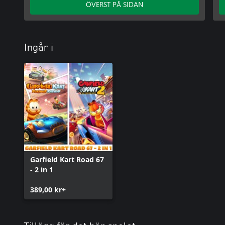
ÖVERST PÅ SIDAN
Ingår i
Garfield Kart Road 67
- 2 in 1
389,00 kr+