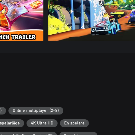
)
Online multiplayer (2-8)
spelarläge
4K Ultra HD
En spelare