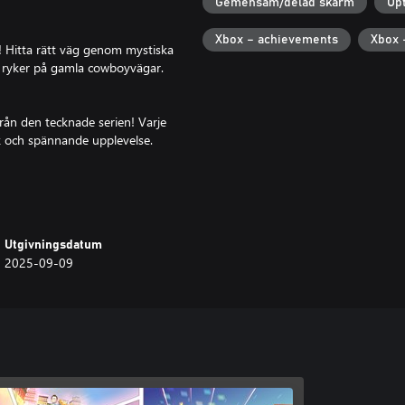
Gemensam/delad skärm
Op
Xbox – achievements
Xbox 
! Hitta rätt väg genom mystiska
t ryker på gamla cowboyvägar.
från den tecknade serien! Varje
nik och spännande upplevelse.
flerspelarläget för upp till fyra
llan vänner eller spelkvällar med
Utgivningsdatum
2025-09-09
örstil! Välj dina egna
h. Skryt med dina grejer när du