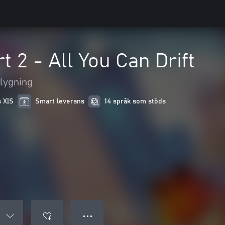
t 2 - All You Can Drift
flygning
s X|S
Smart leverans
14 språk som stöds
● ● ●