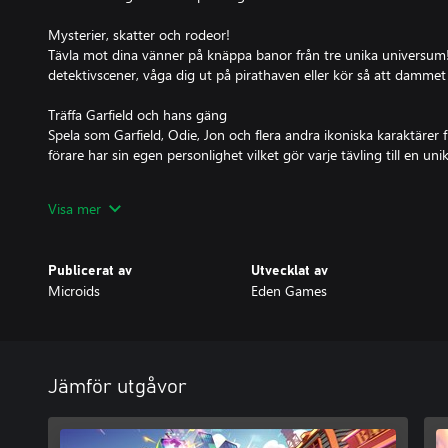
Mysterier, skatter och rodeor!
Tävla mot dina vänner på knäppa banor från tre unika universum
detektivscener, våga dig ut på pirathaven eller kör så att damme
Träffa Garfield och hans gäng
Spela som Garfield, Odie, Jon och flera andra ikoniska karaktärer 
förare har sin egen personlighet vilket gör varje tävling till en u
Lasagneliknande tävlingar med vänner!
Visa mer
Spela mot upp till åtta spelare online världen över eller ha kul med 
spelare i spel med delad skärm! Perfekt för frenetiska tävlingar me
familjen.
Publicerat av
Utvecklat av
Microids
Eden Games
Anpassningsbara kartar
Hotta upp din kärra och skapa en kart som passar perfekt för din k
stötfångare, hjul och spoilers, samt stil och färg för en unik touc
tävlar och visa vem som verkligen är kung på banan!
Jämför utgåvor