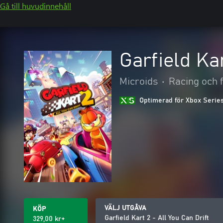
Gå till huvudinnehåll
Garfield Kar
Microids
•
Racing och 
Optimerad för Xbox Serie
VÄLJ UTGÅVA
KÖP
Garfield Kart 2 - All You Can Drift
329,00 kr+