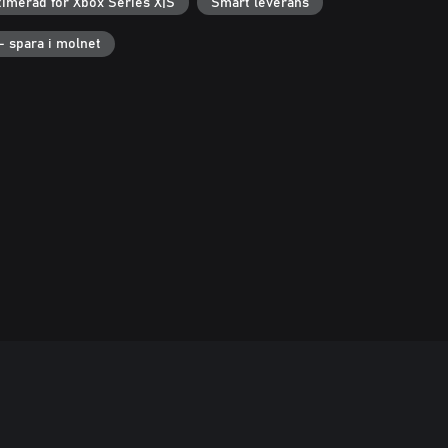
timerad för Xbox Series X|S
Smart leverans
– spara i molnet