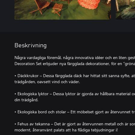
Beskrivning
Några vardagliga föremål, några innovativa idéer och en liten gest
Decoration Set erbjuder nya färgglada dekorationer, för en ”gröna
• Däckkrukor – Dessa färgglada däck har hittat sitt sanna syfte, att
trädgården, oavsett vind och väder.
• Ekologiska lyktor – Dessa lyktor är gjorda av hållbara material och 
din trädgård.
• Ekologiska bord och stolar – Ett möbelset gjort av återvunnet tr
• Fehus av tekanna – Det är gjort av återvunnen metall och är so
modernt, återanvänt palats att ha flådiga tebjudningar i!