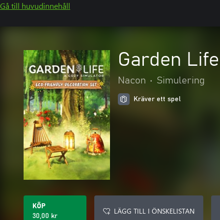
Gå till huvudinnehåll
Garden Life
Nacon
•
Simulering
Kräver ett spel
KÖP
LÄGG TILL I ÖNSKELISTAN
30,00 kr