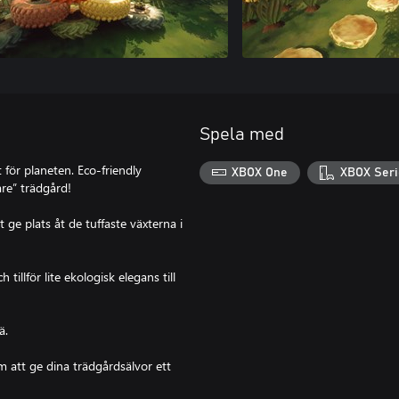
Spela med
 för planeten. Eco-friendly
XBOX One
XBOX Seri
re” trädgård!
 ge plats åt de tuffaste växterna i
tillför lite ekologisk elegans till
ä.
m att ge dina trädgårdsälvor ett